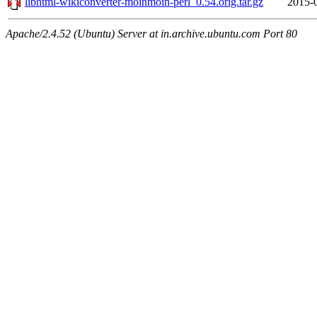
libhtml-wikiconverter-moinmoin-perl_0.54.orig.tar.gz
2015-
Apache/2.4.52 (Ubuntu) Server at in.archive.ubuntu.com Port 80